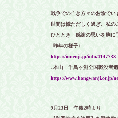
戦争での亡き方々のお陰でい
世間は慌ただしく過ぎ、私の
ひととき 感謝の思いを胸に
↓昨年の様子↓
https://innenji.jp/info/4147738
↓本山 千鳥ヶ淵全国戦没者追
https://www.hongwanji.or.jp/n
9月23日 午後2時より