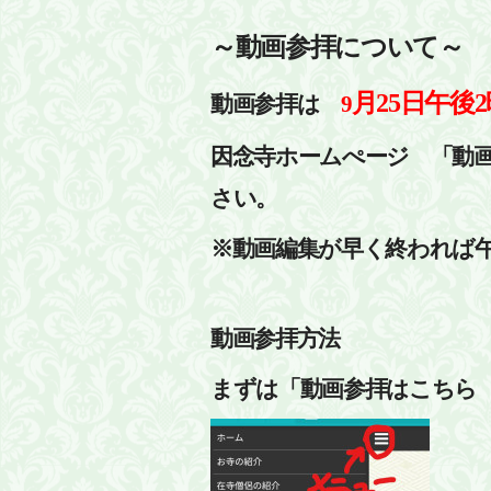
～動画参拝について～
月25日午後2
動画参拝は
9
因念寺ホームぺージ 「動
さい。
※動画編集が早く終われば
動画参拝方法
まずは「動画参拝はこちら