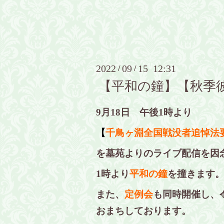
2022
09
15 12:31
/
/
【平和の鐘】【秋季
9月18日 午後1時より
【
千鳥ヶ淵全国戦没者追悼法
を墓苑よりのライブ配信を因
1時より
平和の鐘
を撞きます
また、
定例会
も同時開催し、
おまちしております。