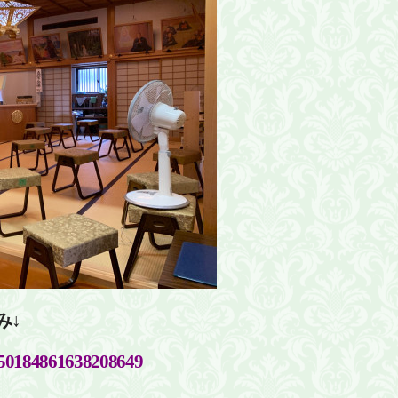
み↓
51950184861638208649