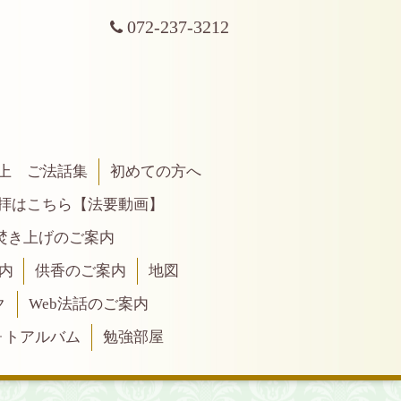
072-237-3212
上 ご法話集
初めての方へ
拝はこちら【法要動画】
焚き上げのご案内
内
供香のご案内
地図
ク
Web法話のご案内
ォトアルバム
勉強部屋