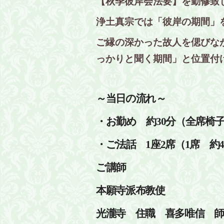
【秋季彼岸会法要】を勤修致
浄土真宗では「彼岸の期間」
ご縁の深かった故人を偲びな
っかりと聞く期間」と位置付
～当日の流れ～
・お勤め 約30分（
全席椅
・ご法話 1座2席（1席 約
ご講師
本願寺派布教使
光瀧寺 住職
喜多唯信 師