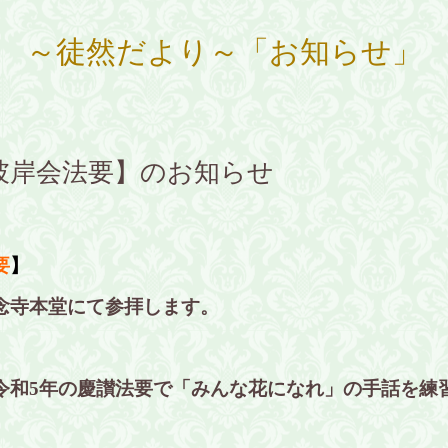
～徒然だより～「お知らせ」
彼岸会法要】のお知らせ
要
】
念寺本堂にて参拝します。
。
令和5年の慶讃法要で「みんな花になれ」の手話を練