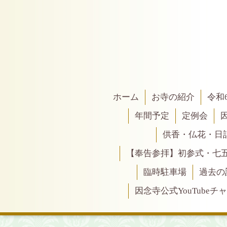
ホーム
お寺の紹介
令和
年間予定
定例会
供香・仏花・日
【奉告参拝】初参式・七
臨時駐車場
過去の
因念寺公式YouTubeチ