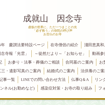
成就山 因念寺
虚仮の世界に、ただ一つまことの光
「必ず救う」の弥陀の呼び声
お念仏のお寺
6年 慶讃法要特設ページ
在寺僧侶の紹介
淺田恵真和
因念寺報「光雲」
～徒然だより～「お知らせ」
動画参
記
お参り・法事・葬儀のご相談
合同墓のご案内
お
五三・遺影写真のご案内
結婚式のご案内
法供養のご案
記事一覧
LINEでの問い合わせ方法
仏事Q＆A
リン
ャンネル(お勤めなど)
感染症対策・お寺の取り組み
フ