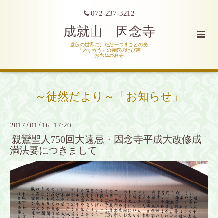
072-237-3212
成就山 因念寺
虚仮の世界に、ただ一つまことの光
「必ず救う」の弥陀の呼び声
お念仏のお寺
～徒然だより～「お知らせ」
2017
/
01
/
16 17:20
親鸞聖人750回大遠忌・因念寺平成大改修成
満法要につきまして