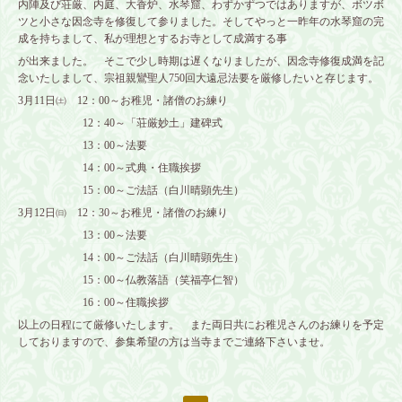
内陣及び荘厳、内庭、大香炉、水琴窟、わずかずつではありますが、ボツボ
ツと小さな因念寺を修復して参りました。そしてやっと一昨年の水琴窟の完
成を持ちまして、私が理想とするお寺として成満する事
が出来ました。 そこで少し時期は遅くなりましたが、因念寺修復成満を記
念いたしまして、宗祖親鸞聖人750回大遠忌法要を厳修したいと存じます。
3月11日㈯ 12：00～お稚児・諸僧のお練り
12：40～「荘厳妙土」建碑式
13：00～法要
14：00～式典・住職挨拶
15：00～ご法話（白川晴顕先生）
3月12日㈰ 12：30～お稚児・諸僧のお練り
13：00～法要
14：00～ご法話（白川晴顕先生）
15：00～仏教落語（笑福亭仁智）
16：00～住職挨拶
以上の日程にて厳修いたします。 また両日共にお稚児さんのお練りを予定
しておりますので、参集希望の方は当寺までご連絡下さいませ。