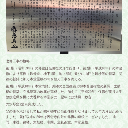
改修工事の概略
第1期（昭和59年）の修復は仮修復の形で始まり、第2期（平成10年）の本改
修により庫裡（鉄骨造、地下1階、地上3階）並びに山門と鐘楼等の新築、梵
鐘の新鋳に加え本堂屋根の葺き替え工事を終える。
第3期（平成18年）本堂内陣、外陣の全面改築と御本尊須弥壇の新調、太鼓
楼の新築。立礼茶室の改築が完成した。加えて（平成26年）住職が龍谷大学
教授退職を機に大香炉を本堂前に、翌年には清風・妙音
の水琴窟2窟も完成した。
父の後を承けまして私が昭和60年に当山住職となりまして30年の月日が経ち
ました、就任以来の30年は因念寺内外の修復の連続でございました。 山
門、庫裡、鐘楼、太鼓楼、客間、立礼茶室、本堂屋根、