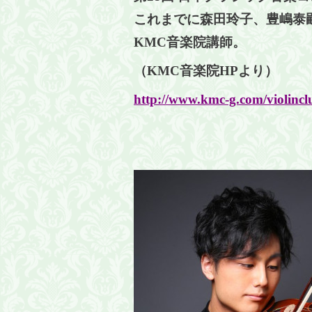
これまでに森田玲子、豊嶋泰
KMC
音楽院講師。
（
KMC
音楽院
HP
より）
http://www.kmc-g.com/violinclu