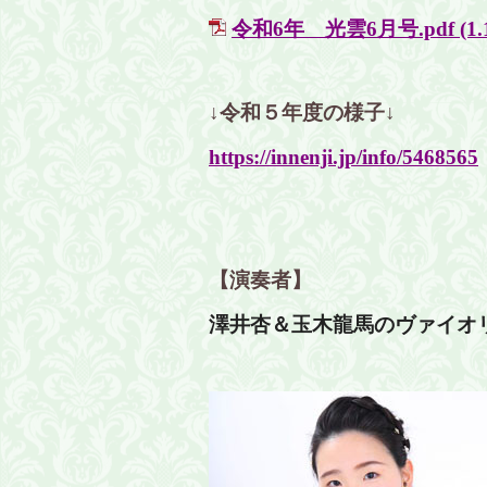
令和6年 光雲6月号.pdf
(1
↓令和５年度の様子↓
https://innenji.jp/info/5468565
【演奏者】
澤井杏＆
玉木龍馬の
ヴァイオ