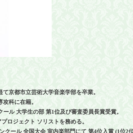
。
経て京都市立芸術大学音楽学部を卒業。
専攻科に在籍。
ール 大学生の部 第
1
位及び審査委員長賞受賞。
プロジェクト ソリストを務める。
ンクール 全国大会 室内楽部門にて 第
4
位入賞
(1
位
2