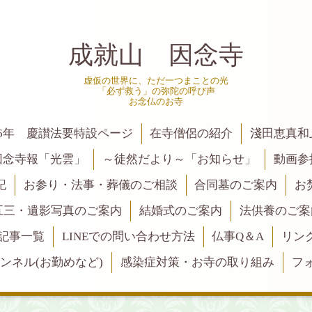
成就山 因念寺
虚仮の世界に、ただ一つまことの光
「必ず救う」の弥陀の呼び声
お念仏のお寺
6年 慶讃法要特設ページ
在寺僧侶の紹介
淺田恵真和
因念寺報「光雲」
～徒然だより～「お知らせ」
動画参
記
お参り・法事・葬儀のご相談
合同墓のご案内
お
五三・遺影写真のご案内
結婚式のご案内
法供養のご案
記事一覧
LINEでの問い合わせ方法
仏事Q＆A
リン
ャンネル(お勤めなど)
感染症対策・お寺の取り組み
フ