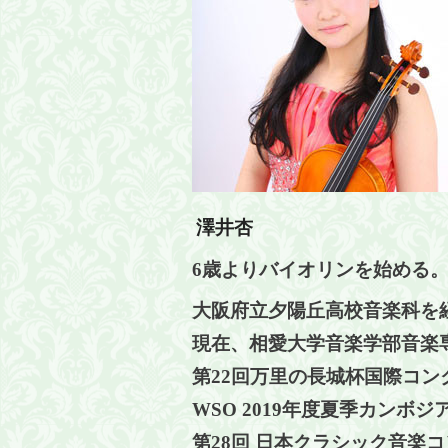
澤井杏
6
歳よりバイオリンを始める
大阪府立夕陽丘高校音楽科を
現在、相愛大学音楽学部音楽
第
22
回万里の長城杯国際コンク
WSO 2019
年度夏季カンボジア
第
28
回 日本クラシック音楽コ