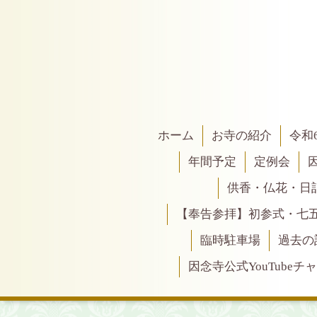
ホーム
お寺の紹介
令和
年間予定
定例会
供香・仏花・日
【奉告参拝】初参式・七
臨時駐車場
過去の
因念寺公式YouTubeチ