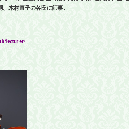
嗣、木村直子の各氏に師事。
b/lecturer/