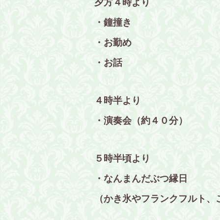
夕方４時より
・鐘撞き
・お勤め
・お話
４時半より
・演奏会（約４０分）
５時半頃より
・なんまんだぶつ縁日
（かき氷やフランクフルト、