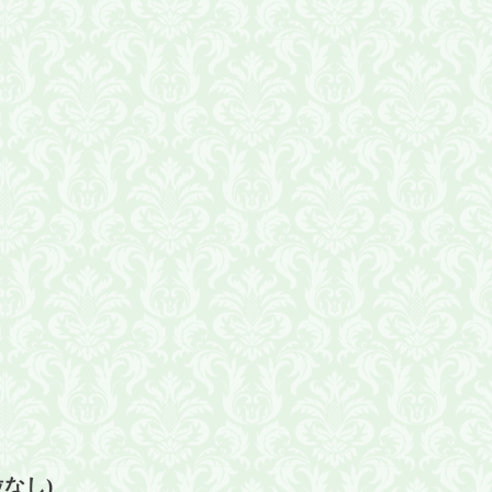
位なし
)