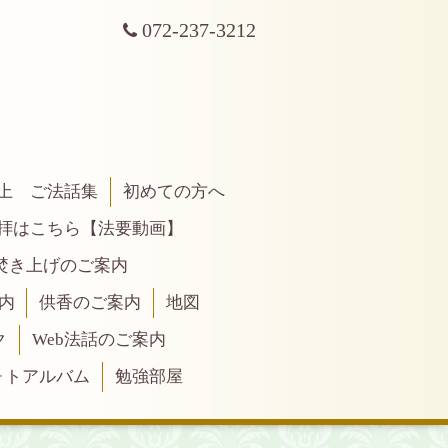
072-237-3212
上 ご法話集
初めての方へ
拝はこちら【法要動画】
焚き上げのご案内
内
供香のご案内
地図
ク
Web法話のご案内
ォトアルバム
勉強部屋