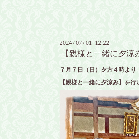
2024
07
01 12:22
/
/
【親様と一緒に夕涼
７月７日（日）夕方４時より
【親様と一緒に夕涼み】を行