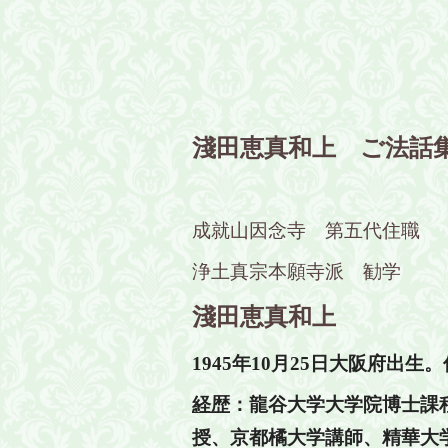
淺田恵真和上 ご法話
成就山因念寺 第五代住職
浄土真宗本願寺派 勧学
淺田恵真和上
1945年10月25日大阪府出
経歴
：龍谷大学大学院博士課
授、京都橘大学講師、精華大