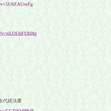
h?v=5UltZAUruFg
ch?v=nLOUhFUh0Ig
 永代経法要
ch?v=GCZ0QdlPhIE