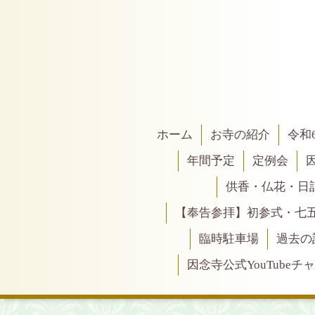
ホーム
お寺の紹介
令和
年間予定
定例会
供香・仏花・日
【奉告参拝】初参式・七
臨時駐車場
過去の
因念寺公式YouTubeチ