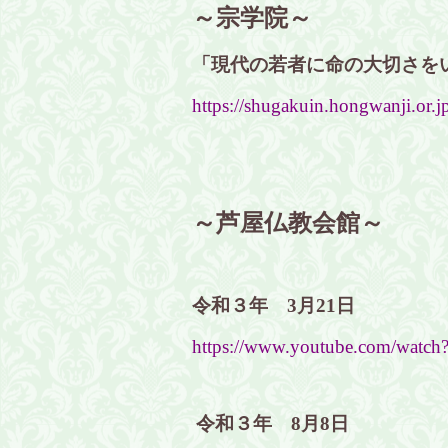
～宗学院～
「現代の若者に命の大切さを
https://shugakuin.hongwanji.or.j
～芦屋仏教会館～
令和３年 3月21日
https://www.youtube.com/wat
令和３年 8月8日