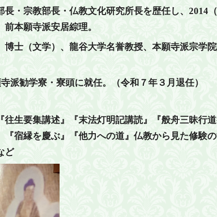
部長・宗教部長・仏教文化研究所長を歴任し、2014
。前本願寺派安居綜理。
、博士（文学）、龍谷大学名誉教授、本願寺派宗学院
願寺派勧学寮・寮頭に就任。（令和７年３月退任）
『往生要集講述』『末法灯明記講読』『般舟三昧行道
』『宿縁を慶ぶ』『他力への道』仏教から見た修験の
など