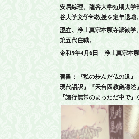
安居綜理、龍谷大学短期大学
谷大学文学部教授を定年退職
現在
、浄土真宗本願寺派勧学
第五代住職。
令和5年4月6日 浄土真宗本
著書
：『私の歩んだ仏の道』
現代語訳』『天台四教儀講述
『諸行無常のまっただ中で』