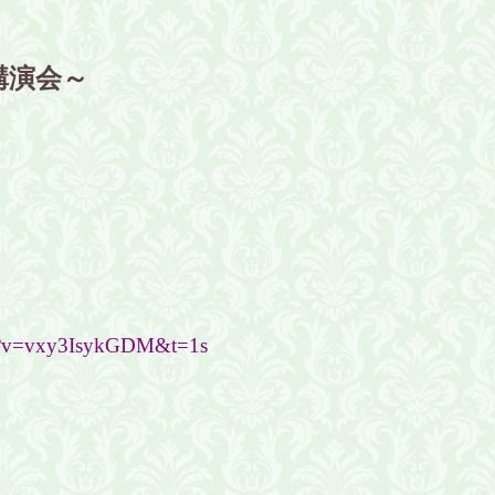
講演会
～
ch?v=vxy3IsykGDM&t=1s