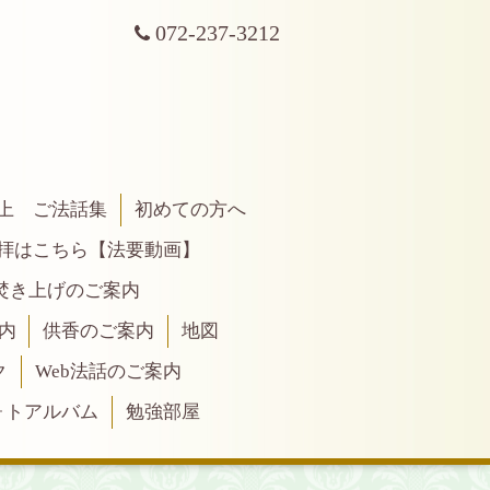
072-237-3212
上 ご法話集
初めての方へ
拝はこちら【法要動画】
焚き上げのご案内
内
供香のご案内
地図
ク
Web法話のご案内
ォトアルバム
勉強部屋