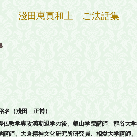
淺田恵真和上 ご法話集
集
生。俗名（淺田 正博）
程仏教学専攻満期退学の後、叡山学院講師、龍谷大学
学講師、大倉精神文化研究所研究員、相愛大学講師、