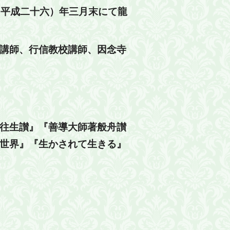
（平成二十六）年三月末にて龍
講師、行信教校講師、因念寺
往生讃』『善導大師著般舟讃
世界』『生かされて生きる』