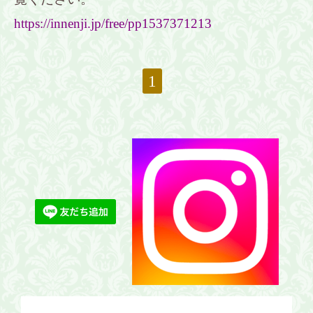
https://innenji.jp/free/pp1537371213
1