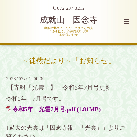
072-237-3212
成就山 因念寺
虚仮の世界に、ただ一つまことの光
「必ず救う」の弥陀の呼び声
お念仏のお寺
～徒然だより～「お知らせ」
2023
/
07
/
01 00:00
【寺報「光雲」】 令和5年7月号更新
令和5年 7月
号です。
令和5年 光雲7月号.pdf
(1.81MB)
↓過去の光雲は「因念寺報 「光雲」」よりご
覧ください。