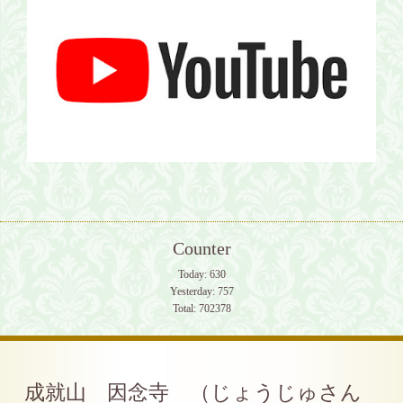
Counter
Today:
630
Yesterday:
757
Total:
702378
成就山 因念寺 （じょうじゅさん