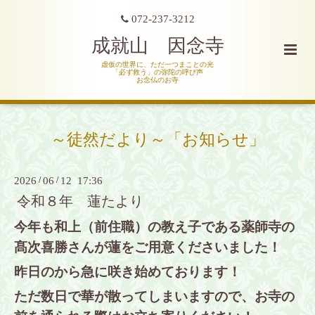
072-237-3212
成就山 因念寺
虚仮の世界に、ただ一つまことの光
「必ず救う」の弥陀の呼び声
お念仏のお寺
～徒然だより～「お知らせ」
2026
/
06
/
12 17:36
令和８年 蓮たより
今年も和上（前住職）の教え子である薬師寺の
髙次喜勝さんが蓮をご用意くださいました！
昨日のから急に咲き始めております！
ただ数日で華が散ってしまいますので、お寺の