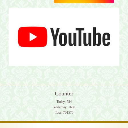
Counter
Today:
584
Yesterday:
1686
Total:
701575