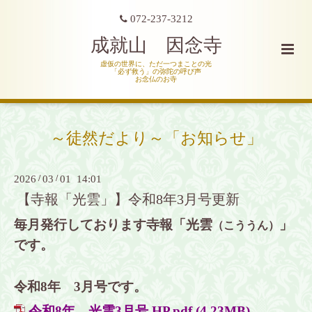
072-237-3212
成就山 因念寺
虚仮の世界に、ただ一つまことの光
「必ず救う」の弥陀の呼び声
お念仏のお寺
～徒然だより～「お知らせ」
2026
/
03
/
01 14:01
【寺報「光雲」】令和8年3月号更新
毎月発行しております寺報「光雲
」
（こううん）
です。
令和8年 3月
号です。
令和8年 光雲3月号 HP.pdf
(4.23MB)