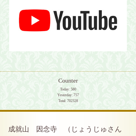
Counter
Today:
580
Yesterday:
757
Total:
702328
成就山 因念寺 （じょうじゅさん