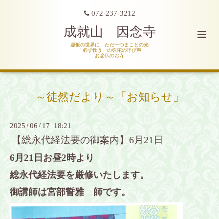
072-237-3212
成就山 因念寺
虚仮の世界に、ただ一つまことの光
「必ず救う」の弥陀の呼び声
お念仏のお寺
～徒然だより～「お知らせ」
2025
/
06
/
17 18:21
【総永代経法要の御案内】6月21日
6月21日お昼2時より
総永代経法要を厳修いたします。
御講師は宮部誓雅 師です。