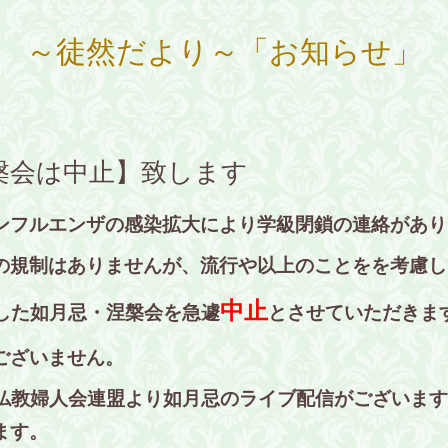
～徒然だより～「お知らせ」
槃会は中止】致します
ンフルエンザの感染拡大により学級閉鎖の連絡があり
の規制はありませんが、流行や以上のことをを考慮し
中止
ました如月忌・涅槃会を急遽
とさせていただきま
ございません。
派仏教婦人会連盟より如月忌のライブ配信がございま
ます。