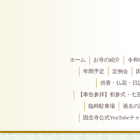
ホーム
お寺の紹介
令和
年間予定
定例会
供香・仏花・日
【奉告参拝】初参式・七
臨時駐車場
過去の
因念寺公式YouTubeチ