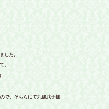
ました。
て、
す。
すので、そちらにて九條武子様