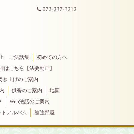
072-237-3212
上 ご法話集
初めての方へ
拝はこちら【法要動画】
焚き上げのご案内
内
供香のご案内
地図
ク
Web法話のご案内
ォトアルバム
勉強部屋