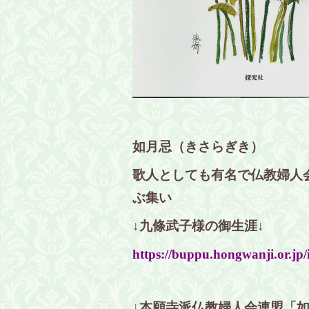
如月忌（きさらぎき）
歌人としても有名で仏教婦人
ぶ集い
↓九條武子様の御生涯↓
https://buppu.hongwanji.or.jp/
↓本願寺派仏教婦人会連盟「如