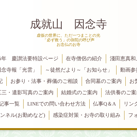
成就山 因念寺
虚仮の世界に、ただ一つまことの光
「必ず救う」の弥陀の呼び声
お念仏のお寺
6年 慶讃法要特設ページ
在寺僧侶の紹介
淺田恵真和
因念寺報「光雲」
～徒然だより～「お知らせ」
動画参
記
お参り・法事・葬儀のご相談
合同墓のご案内
お
五三・遺影写真のご案内
結婚式のご案内
法供養のご案
記事一覧
LINEでの問い合わせ方法
仏事Q＆A
リン
ャンネル(お勤めなど)
感染症対策・お寺の取り組み
フ