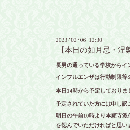
2023
02
06 12:30
/
/
【本日の如月忌・涅
長男の通っている学校からイ
インフルエンザは行動制限等
本日14時から予定しており
予定されていた方には申し訳
明日の午前10時より本願寺
を偲んでいただければと思い