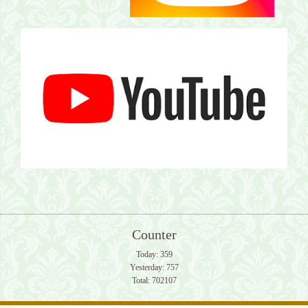
Counter
Today:
359
Yesterday:
757
Total:
702107