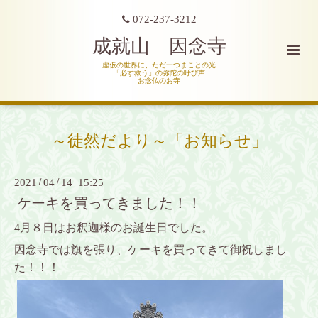
072-237-3212
成就山 因念寺
虚仮の世界に、ただ一つまことの光
「必ず救う」の弥陀の呼び声
お念仏のお寺
～徒然だより～「お知らせ」
2021
/
04
/
14 15:25
ケーキを買ってきました！！
4月８日はお釈迦様のお誕生日でした。
因念寺では旗を張り、ケーキを買ってきて御祝しまし
た！！！