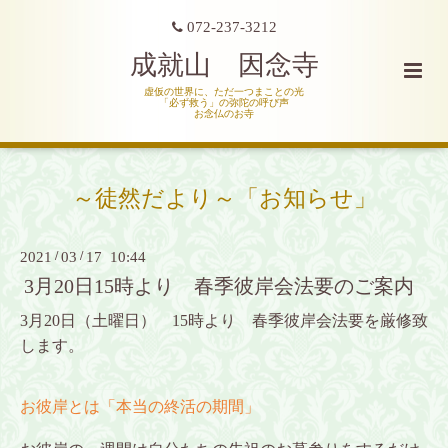
072-237-3212
成就山 因念寺
虚仮の世界に、ただ一つまことの光
「必ず救う」の弥陀の呼び声
お念仏のお寺
～徒然だより～「お知らせ」
2021
/
03
/
17 10:44
3月20日15時より 春季彼岸会法要のご案内
3月20日（土曜日） 15時より 春季彼岸会法要を厳修致
します。
お彼岸とは
「本当の終活の期間」