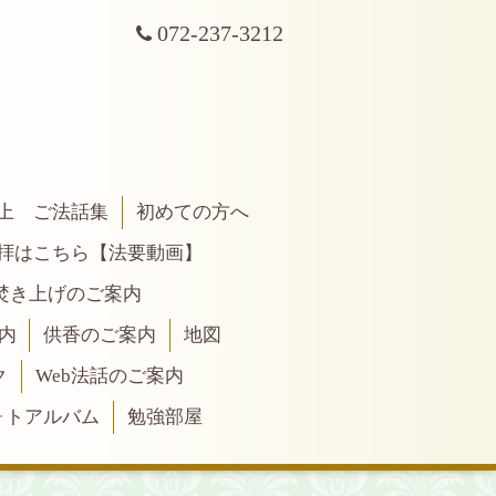
072-237-3212
上 ご法話集
初めての方へ
拝はこちら【法要動画】
焚き上げのご案内
内
供香のご案内
地図
ク
Web法話のご案内
ォトアルバム
勉強部屋