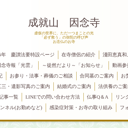
成就山 因念寺
虚仮の世界に、ただ一つまことの光
「必ず救う」の弥陀の呼び声
お念仏のお寺
6年 慶讃法要特設ページ
在寺僧侶の紹介
淺田恵真和
因念寺報「光雲」
～徒然だより～「お知らせ」
動画参
記
お参り・法事・葬儀のご相談
合同墓のご案内
お
五三・遺影写真のご案内
結婚式のご案内
法供養のご案
記事一覧
LINEでの問い合わせ方法
仏事Q＆A
リン
ャンネル(お勤めなど)
感染症対策・お寺の取り組み
フ