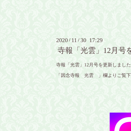
2020
11
30 17:29
/
/
寺報「光雲」12月号
寺報「光雲」12月号を更新しまし
「因念寺報 光雲 」欄よりご覧下