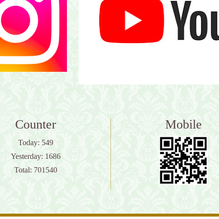
Counter
Mobile
Today:
549
Yesterday:
1686
Total:
701540