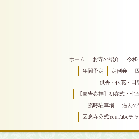
ホーム
お寺の紹介
令和
年間予定
定例会
供香・仏花・日
【奉告参拝】初参式・七
臨時駐車場
過去の
因念寺公式YouTubeチ