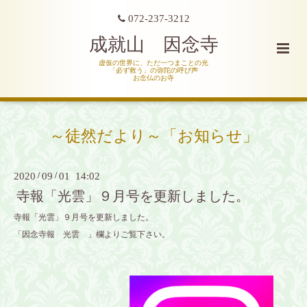
072-237-3212
成就山 因念寺
虚仮の世界に、ただ一つまことの光
「必ず救う」の弥陀の呼び声
お念仏のお寺
～徒然だより～「お知らせ」
2020
/
09
/
01 14:02
寺報「光雲」９月号を更新しました。
寺報「光雲」９月号を更新しました。
「因念寺報 光雲 」欄よりご覧下さい。