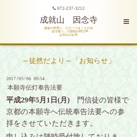
072-237-3212
成就山 因念寺
虚仮の世界に、ただ一つまことの光
「必ず救う」の弥陀の呼び声
お念仏のお寺
～徒然だより～「お知らせ」
2017
/
03
/
06 09:54
本願寺伝灯奉告法要
平成29年5月1日(月)
門信徒の皆様で
京都の本願寺へ伝統奉告法要への参
拝をさせていただきます。
申し込みは随時受付致しておりま