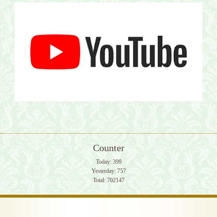
Counter
Today:
399
Yesterday:
757
Total:
702147