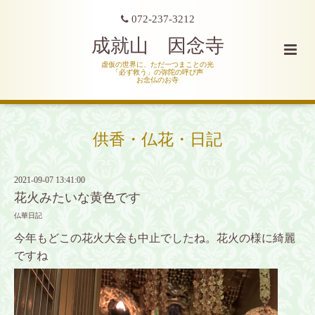
072-237-3212
成就山 因念寺
虚仮の世界に、ただ一つまことの光
「必ず救う」の弥陀の呼び声
お念仏のお寺
供香・仏花・日記
2021-09-07 13:41:00
花火みたいな黄色です
仏華日記
今年もどこの花火大会も中止でしたね。花火の様に綺麗
ですね