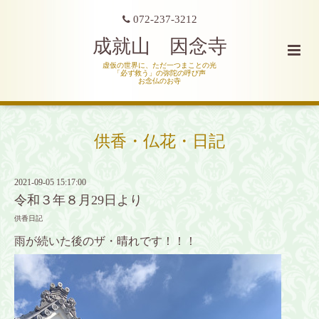
072-237-3212
成就山 因念寺
虚仮の世界に、ただ一つまことの光
「必ず救う」の弥陀の呼び声
お念仏のお寺
供香・仏花・日記
2021-09-05 15:17:00
令和３年８月29日より
供香日記
雨が続いた後のザ・晴れです！！！