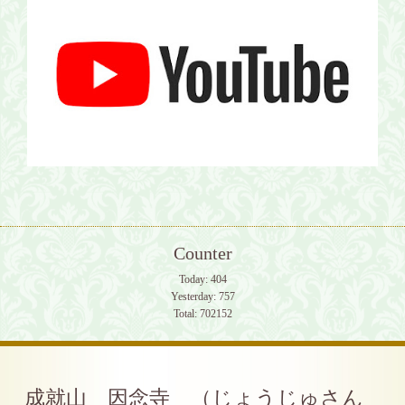
Counter
Today:
404
Yesterday:
757
Total:
702152
成就山 因念寺 （じょうじゅさん