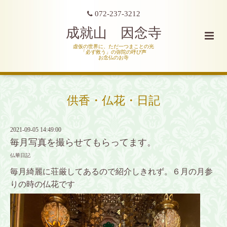
072-237-3212
成就山 因念寺
虚仮の世界に、ただ一つまことの光
「必ず救う」の弥陀の呼び声
お念仏のお寺
供香・仏花・日記
2021-09-05 14:49:00
毎月写真を撮らせてもらってます。
仏華日記
毎月綺麗に荘厳してあるので紹介しきれず。６月の月参
りの時の仏花です