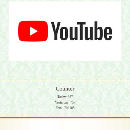
Counter
Today:
357
Yesterday:
757
Total:
702105