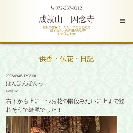
072-237-3212
成就山 因念寺
虚仮の世界に、ただ一つまことの光
「必ず救う」の弥陀の呼び声
お念仏のお寺
供香・仏花・日記
2022-09-05 12:36:00
ぽんぽんぽんっ！
仏華日記
右下から上に三つお花の階段みたいに上まで登
れそうで綺麗でした！