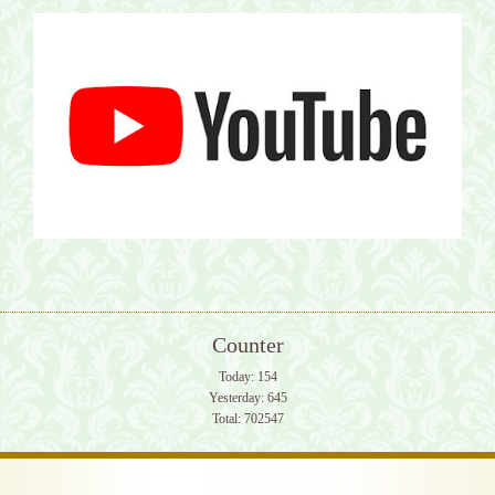
Counter
Today:
154
Yesterday:
645
Total:
702547