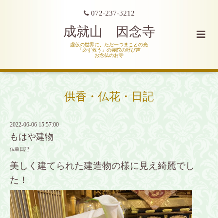
072-237-3212
成就山 因念寺
虚仮の世界に、ただ一つまことの光
「必ず救う」の弥陀の呼び声
お念仏のお寺
供香・仏花・日記
2022-06-06 15:57:00
もはや建物
仏華日記
美しく建てられた建造物の様に見え綺麗でし
た！