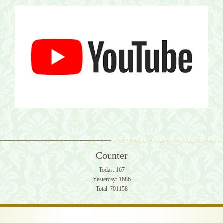
Counter
Today:
167
Yesterday:
1686
Total:
701158