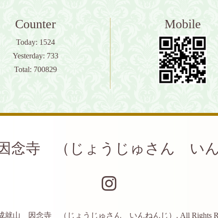
Counter
Mobile
Today:
1524
Yesterday:
733
Total:
700829
因念寺 （じょうじゅさん い
成就山 因念寺 （じょうじゅさん いんねんじ）
. All Rights 