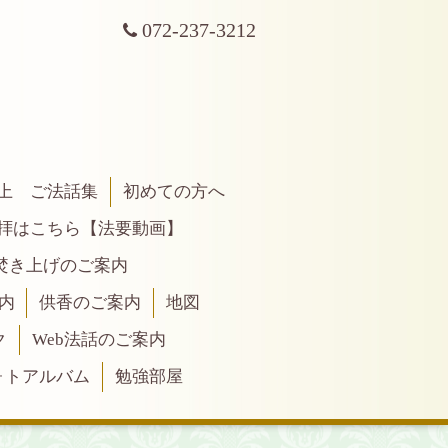
072-237-3212
上 ご法話集
初めての方へ
拝はこちら【法要動画】
焚き上げのご案内
内
供香のご案内
地図
ク
Web法話のご案内
ォトアルバム
勉強部屋