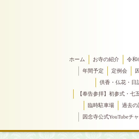
ホーム
お寺の紹介
令和
年間予定
定例会
供香・仏花・日
【奉告参拝】初参式・七
臨時駐車場
過去の
因念寺公式YouTubeチ