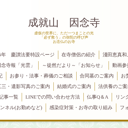
成就山 因念寺
虚仮の世界に、ただ一つまことの光
「必ず救う」の弥陀の呼び声
お念仏のお寺
6年 慶讃法要特設ページ
在寺僧侶の紹介
淺田恵真和
因念寺報「光雲」
～徒然だより～「お知らせ」
動画参
記
お参り・法事・葬儀のご相談
合同墓のご案内
お
五三・遺影写真のご案内
結婚式のご案内
法供養のご案
記事一覧
LINEでの問い合わせ方法
仏事Q＆A
リン
ャンネル(お勤めなど)
感染症対策・お寺の取り組み
フ