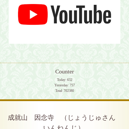
Counter
Today:
632
Yesterday:
757
Total:
702380
成就山 因念寺 （じょうじゅさん
いんねんじ）