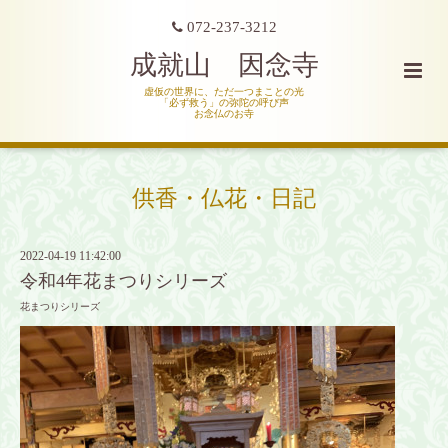
072-237-3212
成就山 因念寺
虚仮の世界に、ただ一つまことの光
「必ず救う」の弥陀の呼び声
お念仏のお寺
供香・仏花・日記
2022-04-19 11:42:00
令和4年花まつりシリーズ
花まつりシリーズ