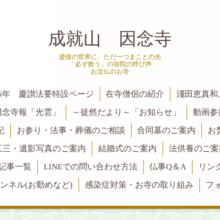
成就山 因念寺
虚仮の世界に、ただ一つまことの光
「必ず救う」の弥陀の呼び声
お念仏のお寺
6年 慶讃法要特設ページ
在寺僧侶の紹介
淺田恵真和
因念寺報「光雲」
～徒然だより～「お知らせ」
動画参
記
お参り・法事・葬儀のご相談
合同墓のご案内
お
五三・遺影写真のご案内
結婚式のご案内
法供養のご案
記事一覧
LINEでの問い合わせ方法
仏事Q＆A
リン
ャンネル(お勤めなど)
感染症対策・お寺の取り組み
フ