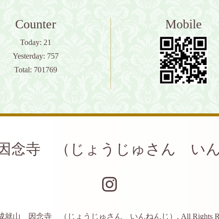
Counter
Mobile
Today:
21
Yesterday:
757
Total:
701769
因念寺 （じょうじゅさん い
成就山 因念寺 （じょうじゅさん いんねんじ）
. All Rights 