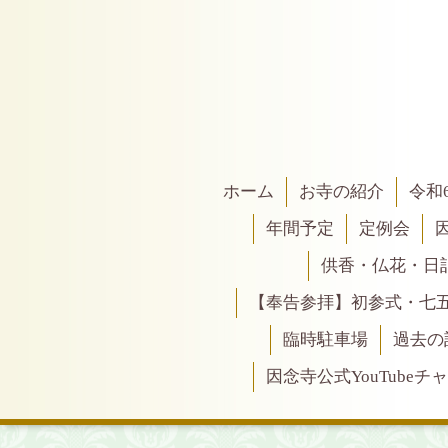
ホーム
お寺の紹介
令和
年間予定
定例会
供香・仏花・日
【奉告参拝】初参式・七
臨時駐車場
過去の
因念寺公式YouTubeチ