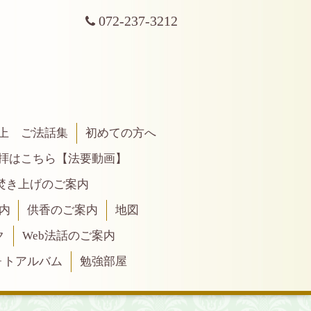
072-237-3212
上 ご法話集
初めての方へ
拝はこちら【法要動画】
焚き上げのご案内
内
供香のご案内
地図
ク
Web法話のご案内
ォトアルバム
勉強部屋