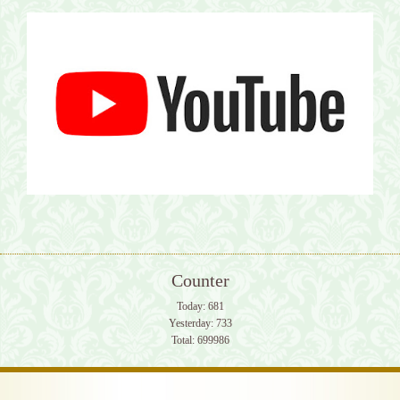
Counter
Today:
681
Yesterday:
733
Total:
699986