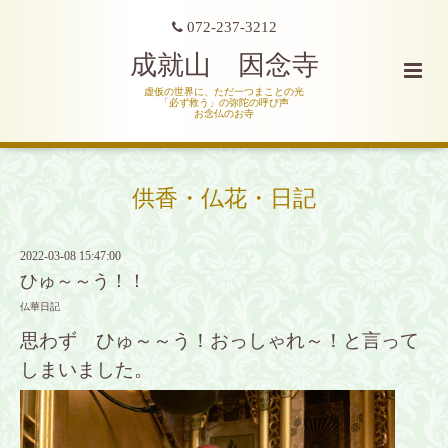
072-237-3212
成就山 因念寺
虚仮の世界に、ただ一つまことの光
「必ず救う」の弥陀の呼び声
お念仏のお寺
供香・仏花・日記
2022-03-08 15:47:00
ひゅ～～う！！
仏華日記
思わず ひゅ～～う！おっしゃれ～！と言って
しまいました。