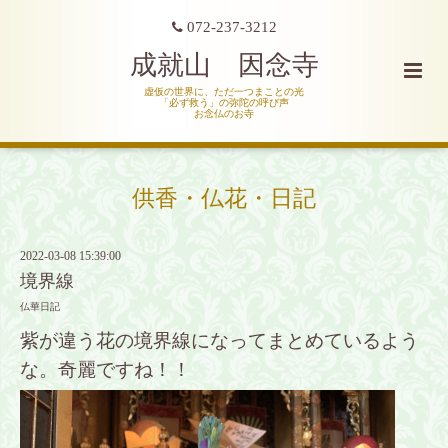
072-237-3212
成就山 因念寺
虚仮の世界に、ただ一つまことの光
「必ず救う」の弥陀の呼び声
お念仏のお寺
供香・仏花・日記
2022-03-08 15:39:00
境界線
仏華日記
紫が違う花の境界線になってまとめているよう
な。奇麗ですね！！