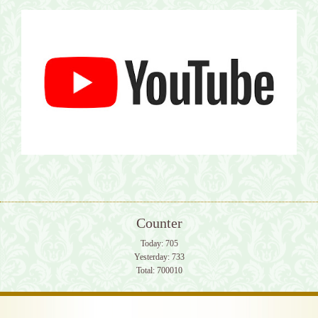
Counter
Today:
705
Yesterday:
733
Total:
700010