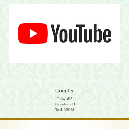
Counter
Today:
683
Yesterday:
733
Total:
699988