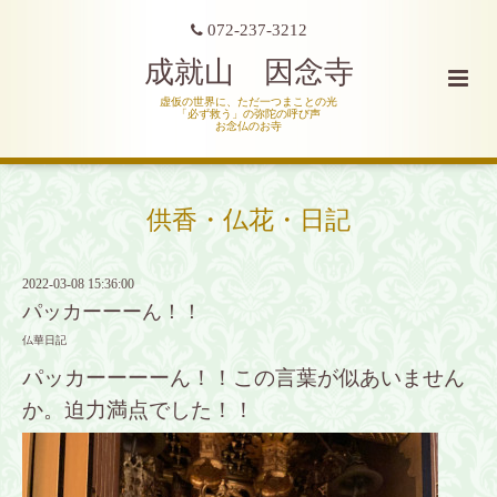
072-237-3212
成就山 因念寺
虚仮の世界に、ただ一つまことの光
「必ず救う」の弥陀の呼び声
お念仏のお寺
供香・仏花・日記
2022-03-08 15:36:00
パッカーーーん！！
仏華日記
パッカーーーーん！！この言葉が似あいません
か。迫力満点でした！！