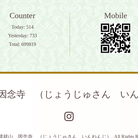
Counter
Mobile
Today:
514
Yesterday:
733
Total:
699819
因念寺 （じょうじゅさん い
成就山 因念寺 （じょうじゅさん いんねんじ）
. All Rights 