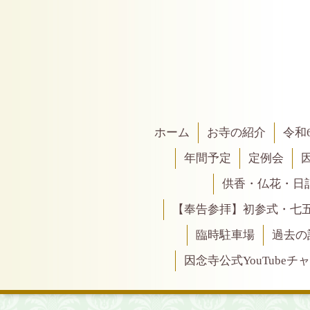
ホーム
お寺の紹介
令和
年間予定
定例会
供香・仏花・日
【奉告参拝】初参式・七
臨時駐車場
過去の
因念寺公式YouTubeチ