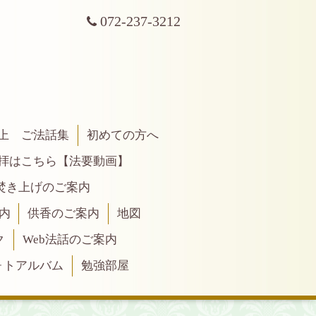
072-237-3212
上 ご法話集
初めての方へ
拝はこちら【法要動画】
焚き上げのご案内
内
供香のご案内
地図
ク
Web法話のご案内
ォトアルバム
勉強部屋