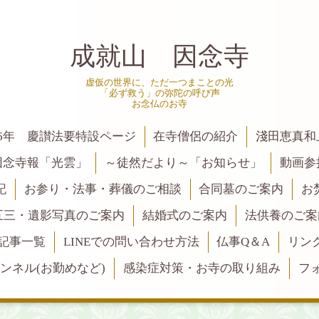
成就山 因念寺
虚仮の世界に、ただ一つまことの光
「必ず救う」の弥陀の呼び声
お念仏のお寺
6年 慶讃法要特設ページ
在寺僧侶の紹介
淺田恵真和
因念寺報「光雲」
～徒然だより～「お知らせ」
動画参
記
お参り・法事・葬儀のご相談
合同墓のご案内
お
五三・遺影写真のご案内
結婚式のご案内
法供養のご案
記事一覧
LINEでの問い合わせ方法
仏事Q＆A
リン
ャンネル(お勤めなど)
感染症対策・お寺の取り組み
フ