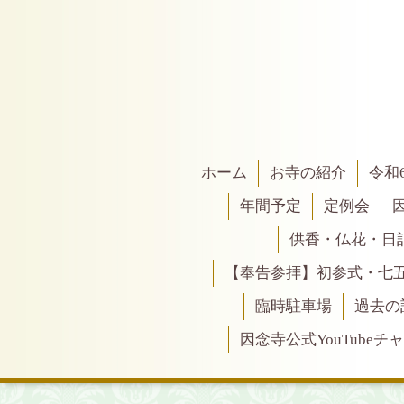
ホーム
お寺の紹介
令和
年間予定
定例会
供香・仏花・日
【奉告参拝】初参式・七
臨時駐車場
過去の
因念寺公式YouTubeチ