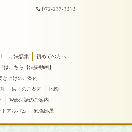
072-237-3212
上 ご法話集
初めての方へ
拝はこちら【法要動画】
焚き上げのご案内
内
供香のご案内
地図
ク
Web法話のご案内
ォトアルバム
勉強部屋