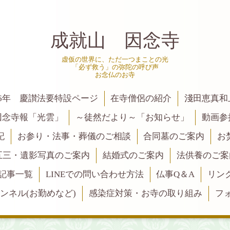
成就山 因念寺
虚仮の世界に、ただ一つまことの光
「必ず救う」の弥陀の呼び声
お念仏のお寺
6年 慶讃法要特設ページ
在寺僧侶の紹介
淺田恵真和
因念寺報「光雲」
～徒然だより～「お知らせ」
動画参
記
お参り・法事・葬儀のご相談
合同墓のご案内
お
五三・遺影写真のご案内
結婚式のご案内
法供養のご案
記事一覧
LINEでの問い合わせ方法
仏事Q＆A
リン
ャンネル(お勤めなど)
感染症対策・お寺の取り組み
フ