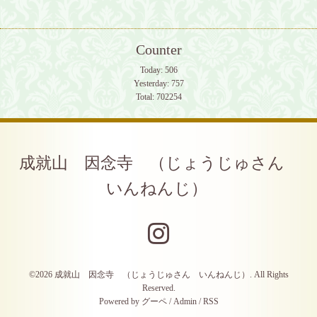
Counter
Today:
506
Yesterday:
757
Total:
702254
成就山 因念寺 （じょうじゅさん
いんねんじ）
©2026
成就山 因念寺 （じょうじゅさん いんねんじ）
. All Rights
Reserved.
Powered by
グーペ
/
Admin
/
RSS