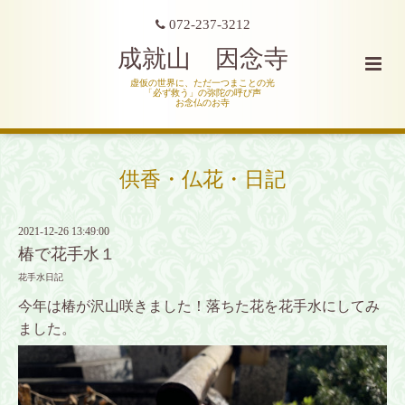
072-237-3212
成就山 因念寺
虚仮の世界に、ただ一つまことの光
「必ず救う」の弥陀の呼び声
お念仏のお寺
供香・仏花・日記
2021-12-26 13:49:00
椿で花手水１
花手水日記
今年は椿が沢山咲きました！落ちた花を花手水にしてみ
ました。