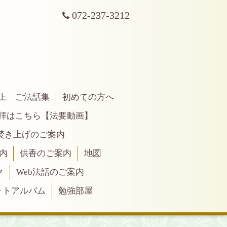
072-237-3212
上 ご法話集
初めての方へ
拝はこちら【法要動画】
焚き上げのご案内
内
供香のご案内
地図
ク
Web法話のご案内
ォトアルバム
勉強部屋