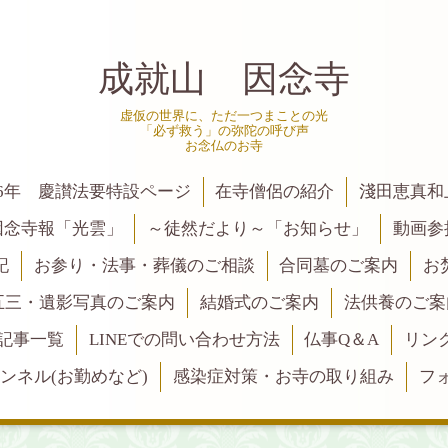
成就山 因念寺
虚仮の世界に、ただ一つまことの光
「必ず救う」の弥陀の呼び声
お念仏のお寺
6年 慶讃法要特設ページ
在寺僧侶の紹介
淺田恵真和
因念寺報「光雲」
～徒然だより～「お知らせ」
動画参
記
お参り・法事・葬儀のご相談
合同墓のご案内
お
五三・遺影写真のご案内
結婚式のご案内
法供養のご案
記事一覧
LINEでの問い合わせ方法
仏事Q＆A
リン
ャンネル(お勤めなど)
感染症対策・お寺の取り組み
フ