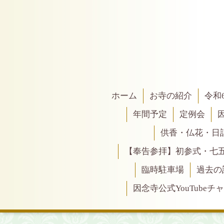
ホーム
お寺の紹介
令和
年間予定
定例会
供香・仏花・日
【奉告参拝】初参式・七
臨時駐車場
過去の
因念寺公式YouTubeチ