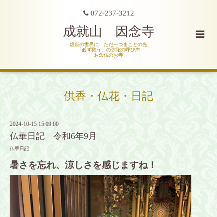
072-237-3212
成就山 因念寺
虚仮の世界に、ただ一つまことの光
「必ず救う」の弥陀の呼び声
お念仏のお寺
供香・仏花・日記
2024-10-15 15:09:00
仏華日記 令和6年9月
仏華日記
暑さを忘れ、涼しさを感じますね！