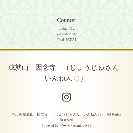
Counter
Today:
112
Yesterday:
515
Total:
703351
成就山 因念寺 （じょうじゅさん
いんねんじ）
©2026
成就山 因念寺 （じょうじゅさん いんねんじ）
. All Rights
Reserved.
Powered by
グーペ
/
Admin
/
RSS