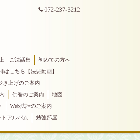
072-237-3212
上 ご法話集
初めての方へ
拝はこちら【法要動画】
焚き上げのご案内
内
供香のご案内
地図
ク
Web法話のご案内
ォトアルバム
勉強部屋