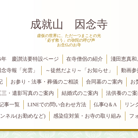
成就山 因念寺
虚仮の世界に、ただ一つまことの光
「必ず救う」の弥陀の呼び声
お念仏のお寺
6年 慶讃法要特設ページ
在寺僧侶の紹介
淺田恵真和
因念寺報「光雲」
～徒然だより～「お知らせ」
動画参
記
お参り・法事・葬儀のご相談
合同墓のご案内
お
五三・遺影写真のご案内
結婚式のご案内
法供養のご案
記事一覧
LINEでの問い合わせ方法
仏事Q＆A
リン
ャンネル(お勤めなど)
感染症対策・お寺の取り組み
フ