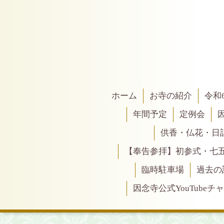
ホーム
お寺の紹介
令和
年間予定
定例会
供香・仏花・日
【奉告参拝】初参式・七
臨時駐車場
過去の
因念寺公式YouTubeチ