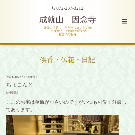
072-237-3212
成就山 因念寺
虚仮の世界に、ただ一つまことの光
「必ず救う」の弥陀の呼び声
お念仏のお寺
供香・仏花・日記
2021-10-27 15:09:00
ちょこんと
仏華日記
ここのお宅は華瓶が小さいのですがいつも可愛く荘厳し
てあります。