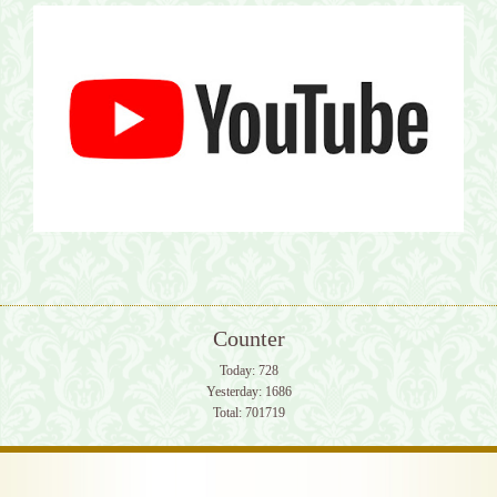
Counter
Today:
728
Yesterday:
1686
Total:
701719