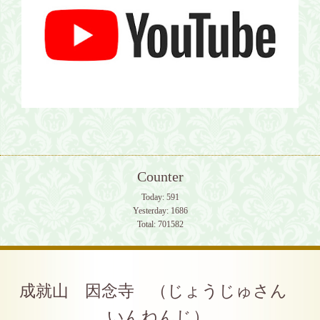
Counter
Today:
591
Yesterday:
1686
Total:
701582
成就山 因念寺 （じょうじゅさん
いんねんじ）