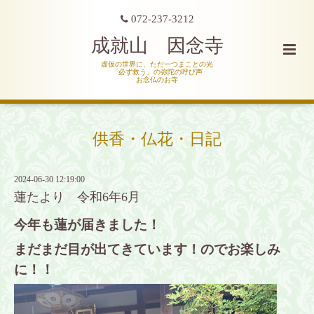
072-237-3212
成就山 因念寺
虚仮の世界に、ただ一つまことの光
「必ず救う」の弥陀の呼び声
お念仏のお寺
供香・仏花・日記
2024-06-30 12:19:00
蓮たより 令和6年6月
今年も蓮が届きました！
まだまだ目が出てきています！のでお楽しみ
に！！