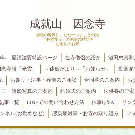
成就山 因念寺
虚仮の世界に、ただ一つまことの光
「必ず救う」の弥陀の呼び声
お念仏のお寺
6年 慶讃法要特設ページ
在寺僧侶の紹介
淺田恵真和
因念寺報「光雲」
～徒然だより～「お知らせ」
動画参
記
お参り・法事・葬儀のご相談
合同墓のご案内
お
五三・遺影写真のご案内
結婚式のご案内
法供養のご案
記事一覧
LINEでの問い合わせ方法
仏事Q＆A
リン
ャンネル(お勤めなど)
感染症対策・お寺の取り組み
フ