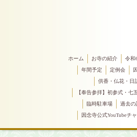
ホーム
お寺の紹介
令和
年間予定
定例会
供香・仏花・日
【奉告参拝】初参式・七
臨時駐車場
過去の
因念寺公式YouTubeチ