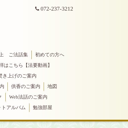
072-237-3212
上 ご法話集
初めての方へ
拝はこちら【法要動画】
焚き上げのご案内
内
供香のご案内
地図
ク
Web法話のご案内
ォトアルバム
勉強部屋