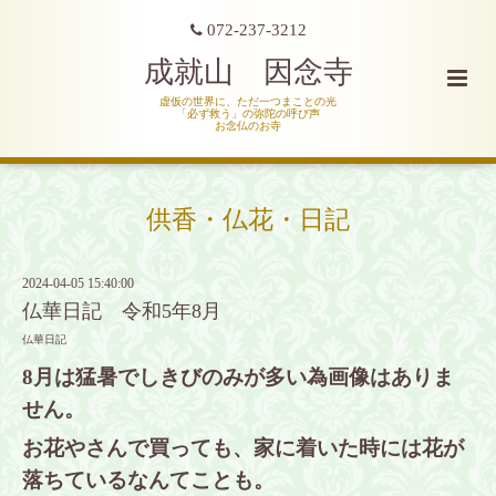
072-237-3212
成就山 因念寺
虚仮の世界に、ただ一つまことの光
「必ず救う」の弥陀の呼び声
お念仏のお寺
供香・仏花・日記
2024-04-05 15:40:00
仏華日記 令和5年8月
仏華日記
8月は猛暑でしきびのみが多い為画像はありま
せん。
お花やさんで買っても、家に着いた時には花が
落ちているなんてことも。