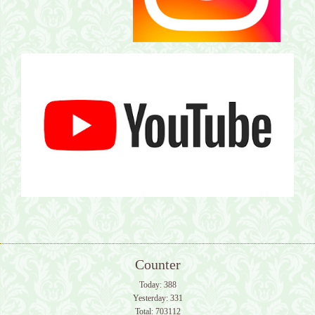
Counter
Today:
388
Yesterday:
331
Total:
703112